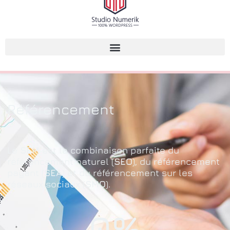
Référencement
Le
SEM
est la combinaison parfaite du
référencement naturel (
SEO
), du référencement
payant (
SEA
) et du référencement sur les
réseaux sociaux (
SMO
).
0
%